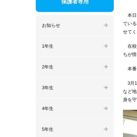
保護者専用
本日は
ている
お知らせ
せてく
1年生
在校生
ちが惜
2年生
本番は
3
月
1
3年生
など地
身を守
4年生
5年生