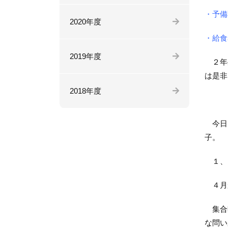
・予備
2020年度
・給食
2019年度
２年生
は是非
2018年度
今日は
子。
１、２
４月
集合時
な問い