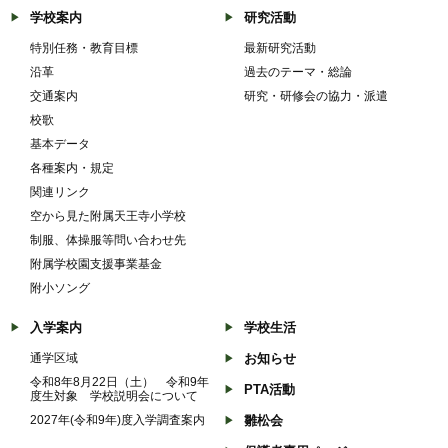
学校案内
研究活動
特別任務・教育目標
最新研究活動
沿革
過去のテーマ・総論
交通案内
研究・研修会の協力・派遣
校歌
基本データ
各種案内・規定
関連リンク
空から見た附属天王寺小学校
制服、体操服等問い合わせ先
附属学校園支援事業基金
附小ソング
入学案内
学校生活
通学区域
お知らせ
令和8年8月22日（土） 令和9年
PTA活動
度生対象 学校説明会について
2027年(令和9年)度入学調査案内
雛松会