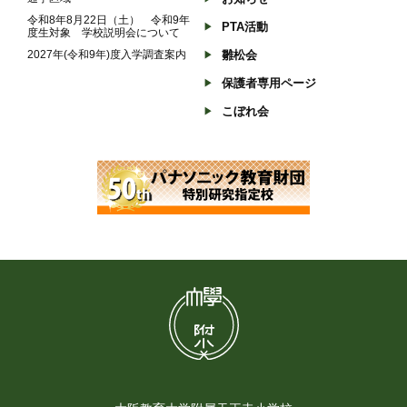
令和8年8月22日（土） 令和9年
PTA活動
度生対象 学校説明会について
2027年(令和9年)度入学調査案内
雛松会
保護者専用ページ
こぼれ会