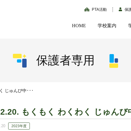
PTA活動
保
HOME
学校案内
保護者専用
わく じゅんび中･･･
02.20. もくもく わくわく じゅんび中
.20
2023年度