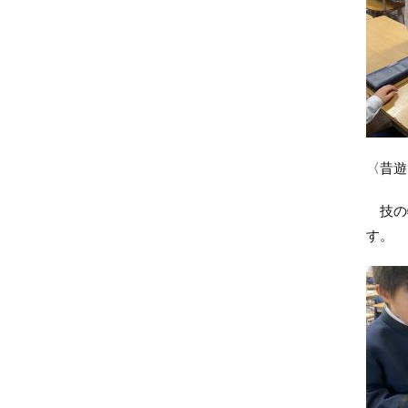
〈昔遊
技の特
す。