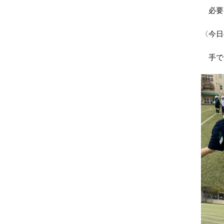
必要
〈今日
手で