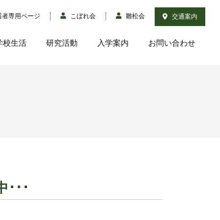
護者専用ページ
こぼれ会
雛松会
交通案内
学校生活
研究活動
入学案内
お問い合わせ
･･･