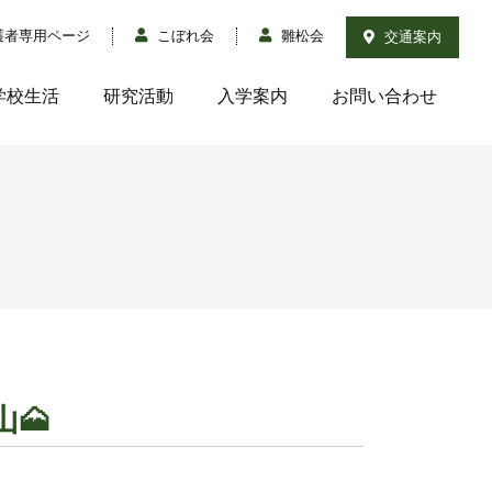
護者専用ページ
こぼれ会
雛松会
交通案内
学校生活
研究活動
入学案内
お問い合わせ
山🗻