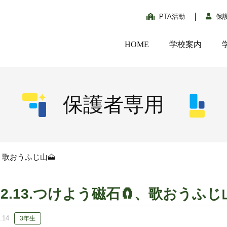
PTA活動
保
HOME
学校案内
保護者専用
、歌おうふじ山🗻
02.13.つけよう磁石🧲、歌おうふじ
.14
3年生