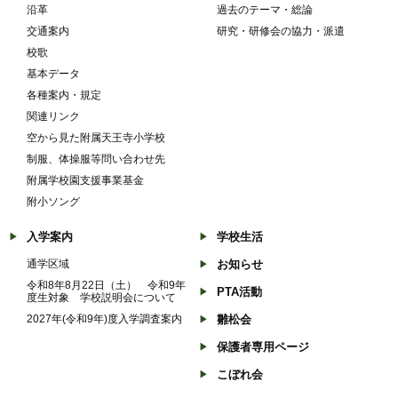
沿革
過去のテーマ・総論
交通案内
研究・研修会の協力・派遣
校歌
基本データ
各種案内・規定
関連リンク
空から見た附属天王寺小学校
制服、体操服等問い合わせ先
附属学校園支援事業基金
附小ソング
入学案内
学校生活
通学区域
お知らせ
令和8年8月22日（土） 令和9年
PTA活動
度生対象 学校説明会について
2027年(令和9年)度入学調査案内
雛松会
保護者専用ページ
こぼれ会