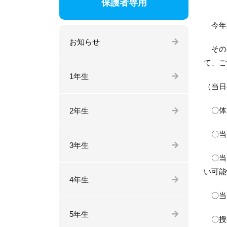
保護者専用
今年
お知らせ
そのた
て、ご
1年生
（当日
〇体
2年生
〇当
3年生
〇当日
い可能
4年生
〇当
5年生
〇授業