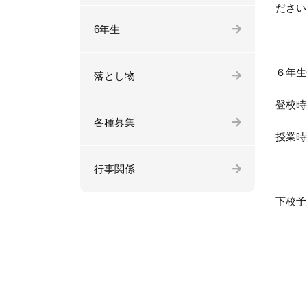
ださい
6年生
６年生
落とし物
登校
各種募集
授業
行事関係
１
下校予