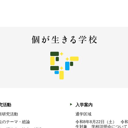
究活動
入学案内
新研究活動
通学区域
去のテーマ・総論
令和8年8月22日（土） 令
生対象 学校説明会について