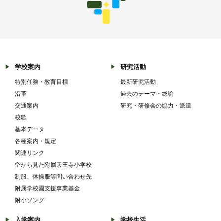
学校案内
研究活動
特別任務・教育目標
最新研究活動
沿革
過去のテーマ・総論
交通案内
研究・研修会の協力・派遣
校歌
基本データ
各種案内・規定
関連リンク
空から見た附属天王寺小学校
制服、体操服等問い合わせ先
附属学校園支援事業基金
附小ソング
入学案内
学校生活