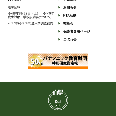
通学区域
お知らせ
令和8年8月22日（土） 令和9年
PTA活動
度生対象 学校説明会について
2027年(令和9年)度入学調査案内
雛松会
保護者専用ページ
こぼれ会