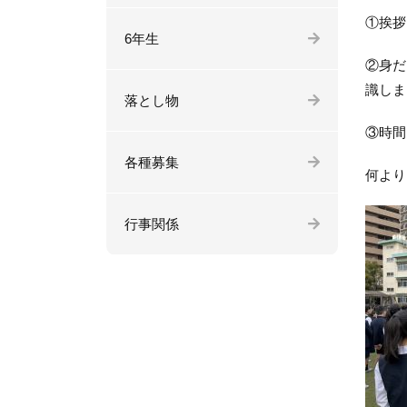
①挨拶
6年生
②身だ
識しま
落とし物
③時間
各種募集
何より
行事関係