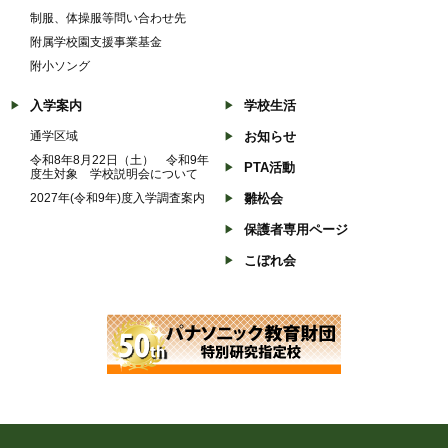
制服、体操服等問い合わせ先
附属学校園支援事業基金
附小ソング
入学案内
学校生活
通学区域
お知らせ
令和8年8月22日（土） 令和9年
PTA活動
度生対象 学校説明会について
2027年(令和9年)度入学調査案内
雛松会
保護者専用ページ
こぼれ会