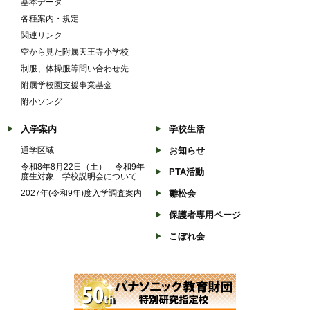
基本データ
各種案内・規定
関連リンク
空から見た附属天王寺小学校
制服、体操服等問い合わせ先
附属学校園支援事業基金
附小ソング
入学案内
学校生活
通学区域
お知らせ
令和8年8月22日（土） 令和9年
PTA活動
度生対象 学校説明会について
2027年(令和9年)度入学調査案内
雛松会
保護者専用ページ
こぼれ会