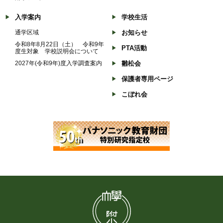
入学案内
学校生活
通学区域
お知らせ
令和8年8月22日（土） 令和9年
PTA活動
度生対象 学校説明会について
2027年(令和9年)度入学調査案内
雛松会
保護者専用ページ
こぼれ会