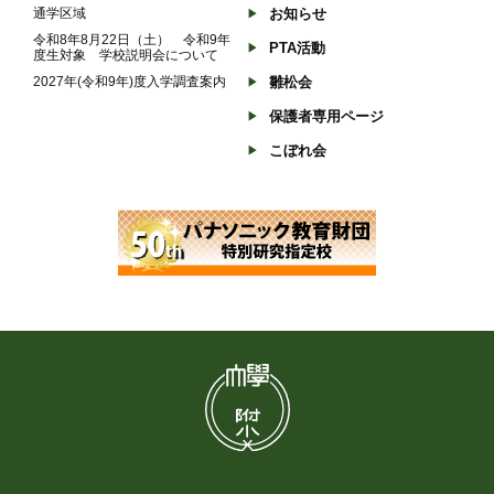
通学区域
お知らせ
令和8年8月22日（土） 令和9年
PTA活動
度生対象 学校説明会について
2027年(令和9年)度入学調査案内
雛松会
保護者専用ページ
こぼれ会