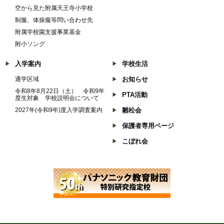
空から見た附属天王寺小学校
制服、体操服等問い合わせ先
附属学校園支援事業基金
附小ソング
入学案内
学校生活
通学区域
お知らせ
令和8年8月22日（土） 令和9年
PTA活動
度生対象 学校説明会について
2027年(令和9年)度入学調査案内
雛松会
保護者専用ページ
こぼれ会