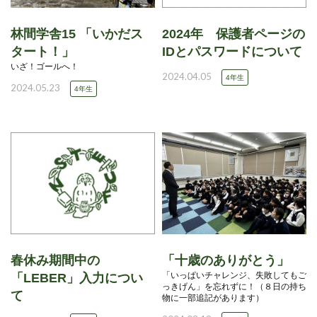
林間学舎15 「いかだス
2024年 保護者ページの
タート！」
IDとパスワードについて
いざ！ゴールへ！
2024.04.05
4年生
2024.05.23
4年生
春休み期間中の
「十歳のありがとう」
「いっぱいチャレンジ、失敗してもご
「LEBER」入力につい
っきげん」を忘れずに！（８日の持ち
て
物に一部追記があります）