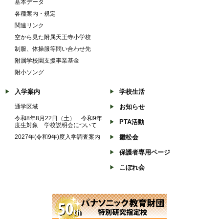
基本データ
各種案内・規定
関連リンク
空から見た附属天王寺小学校
制服、体操服等問い合わせ先
附属学校園支援事業基金
附小ソング
入学案内
学校生活
通学区域
お知らせ
令和8年8月22日（土） 令和9年
PTA活動
度生対象 学校説明会について
2027年(令和9年)度入学調査案内
雛松会
保護者専用ページ
こぼれ会