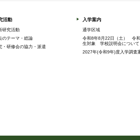
究活動
入学案内
新研究活動
通学区域
去のテーマ・総論
令和8年8月22日（土） 令
生対象 学校説明会について
究・研修会の協力・派遣
2027年(令和9年)度入学調査