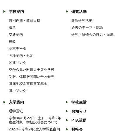
学校案内
研究活動
特別任務・教育目標
最新研究活動
沿革
過去のテーマ・総論
交通案内
研究・研修会の協力・派遣
校歌
基本データ
各種案内・規定
関連リンク
空から見た附属天王寺小学校
制服、体操服等問い合わせ先
附属学校園支援事業基金
附小ソング
入学案内
学校生活
通学区域
お知らせ
令和8年8月22日（土） 令和9年
PTA活動
度生対象 学校説明会について
2027年(令和9年)度入学調査案内
雛松会