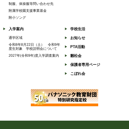
制服、体操服等問い合わせ先
附属学校園支援事業基金
附小ソング
入学案内
学校生活
通学区域
お知らせ
令和8年8月22日（土） 令和9年
PTA活動
度生対象 学校説明会について
2027年(令和9年)度入学調査案内
雛松会
保護者専用ページ
こぼれ会