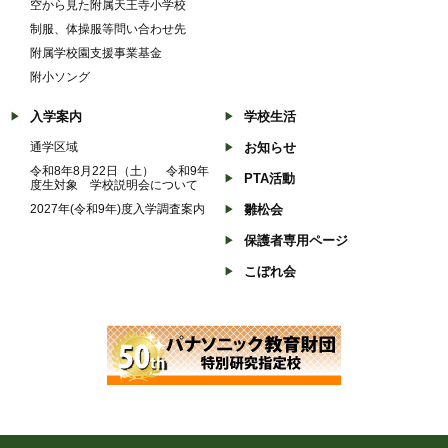
空から見た附属天王寺小学校
制服、体操服等問い合わせ先
附属学校園支援事業基金
附小ソング
入学案内
学校生活
通学区域
お知らせ
令和8年8月22日（土） 令和9年
PTA活動
度生対象 学校説明会について
2027年(令和9年)度入学調査案内
雛松会
保護者専用ページ
こぼれ会