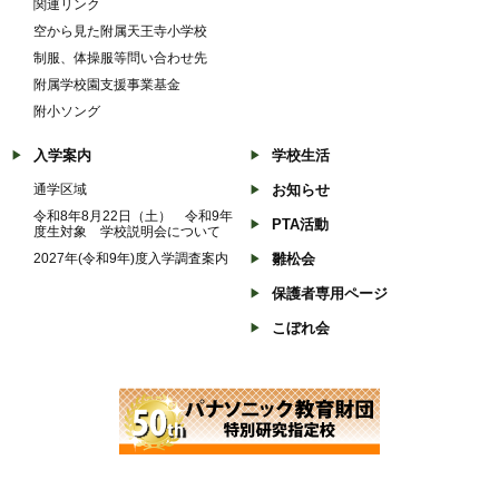
関連リンク
空から見た附属天王寺小学校
制服、体操服等問い合わせ先
附属学校園支援事業基金
附小ソング
入学案内
学校生活
通学区域
お知らせ
令和8年8月22日（土） 令和9年
PTA活動
度生対象 学校説明会について
2027年(令和9年)度入学調査案内
雛松会
保護者専用ページ
こぼれ会