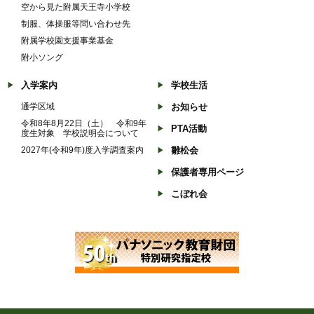
空から見た附属天王寺小学校
制服、体操服等問い合わせ先
附属学校園支援事業基金
附小ソング
入学案内
学校生活
通学区域
お知らせ
令和8年8月22日（土） 令和9年
PTA活動
度生対象 学校説明会について
2027年(令和9年)度入学調査案内
雛松会
保護者専用ページ
こぼれ会