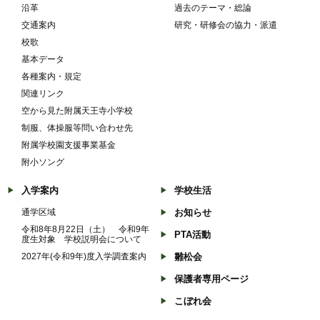
沿革
過去のテーマ・総論
交通案内
研究・研修会の協力・派遣
校歌
基本データ
各種案内・規定
関連リンク
空から見た附属天王寺小学校
制服、体操服等問い合わせ先
附属学校園支援事業基金
附小ソング
入学案内
学校生活
通学区域
お知らせ
令和8年8月22日（土） 令和9年
PTA活動
度生対象 学校説明会について
2027年(令和9年)度入学調査案内
雛松会
保護者専用ページ
こぼれ会