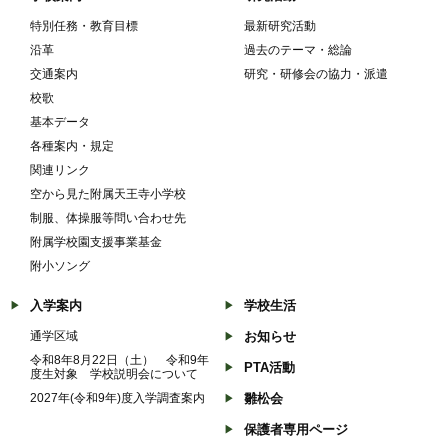
特別任務・教育目標
最新研究活動
沿革
過去のテーマ・総論
交通案内
研究・研修会の協力・派遣
校歌
基本データ
各種案内・規定
関連リンク
空から見た附属天王寺小学校
制服、体操服等問い合わせ先
附属学校園支援事業基金
附小ソング
入学案内
学校生活
通学区域
お知らせ
令和8年8月22日（土） 令和9年
PTA活動
度生対象 学校説明会について
2027年(令和9年)度入学調査案内
雛松会
保護者専用ページ