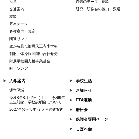
沿革
過去のテーマ・総論
交通案内
研究・研修会の協力・派遣
校歌
基本データ
各種案内・規定
関連リンク
空から見た附属天王寺小学校
制服、体操服等問い合わせ先
附属学校園支援事業基金
附小ソング
入学案内
学校生活
通学区域
お知らせ
令和8年8月22日（土） 令和9年
PTA活動
度生対象 学校説明会について
2027年(令和9年)度入学調査案内
雛松会
保護者専用ページ
こぼれ会