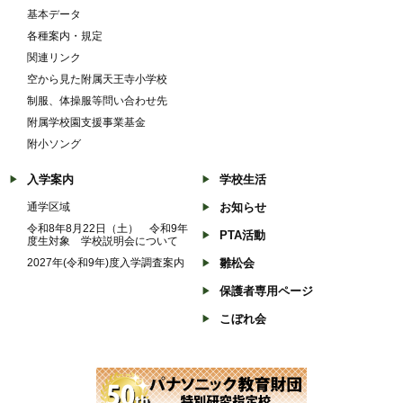
基本データ
各種案内・規定
関連リンク
空から見た附属天王寺小学校
制服、体操服等問い合わせ先
附属学校園支援事業基金
附小ソング
入学案内
学校生活
通学区域
お知らせ
令和8年8月22日（土） 令和9年
PTA活動
度生対象 学校説明会について
2027年(令和9年)度入学調査案内
雛松会
保護者専用ページ
こぼれ会