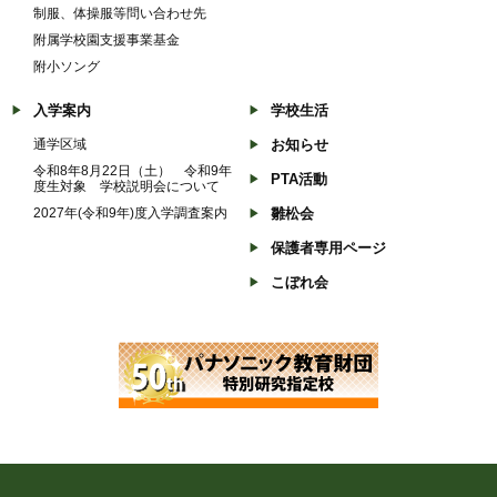
制服、体操服等問い合わせ先
附属学校園支援事業基金
附小ソング
入学案内
学校生活
通学区域
お知らせ
令和8年8月22日（土） 令和9年
PTA活動
度生対象 学校説明会について
2027年(令和9年)度入学調査案内
雛松会
保護者専用ページ
こぼれ会