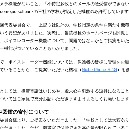
メラ機能がないこと」「不特定多数とのメールの送受信ができな
ocomo,au,softbankの三社の学校が指定した機種のみ許可していま
回代表委員会で、「上記３社以外の、学校指定の条件を満たす機
いう要望がありました。実際に、当該機種のホームページも閲覧
、ボイスレコーダー機能について、問題ではないかとご指摘をい
ー機能がついていることもわかりました。
、ボイスレコーダー機能については、保護者の皆様に管理をお願
ていることから、ご提案いただいた機種（
Niche Phone-S 4G
）を
しては、携帯電話はいじめや、虚栄心を刺激する道具になること
ついてはご家庭で充分お話いただきますようよろしくお願いしま
や図鑑の寄付について
員会様より、ご提案をいただきました。「学校としては大変あり
ただきました。ただ、図書室で保管できる本の量が限られている