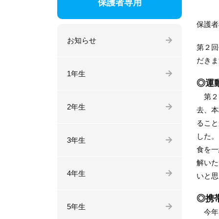
保護者専用
保護者
お知らせ
第２回
だきま
1年生
◎運
第２回
2年生
去、本
ること
した。
3年生
食を一
解いた
4年生
いと思
◎携
5年生
今年度