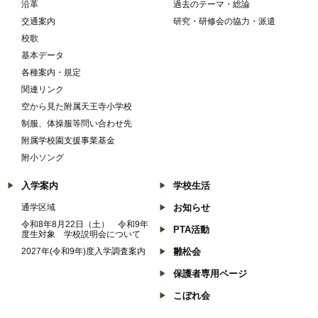
沿革
過去のテーマ・総論
交通案内
研究・研修会の協力・派遣
校歌
基本データ
各種案内・規定
関連リンク
空から見た附属天王寺小学校
制服、体操服等問い合わせ先
附属学校園支援事業基金
附小ソング
入学案内
学校生活
通学区域
お知らせ
令和8年8月22日（土） 令和9年
PTA活動
度生対象 学校説明会について
2027年(令和9年)度入学調査案内
雛松会
保護者専用ページ
こぼれ会