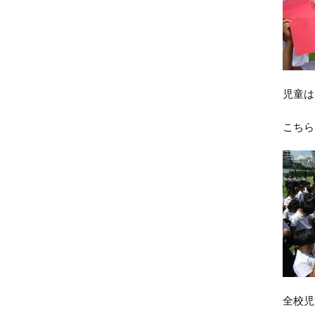
児童は
こちら
全校児