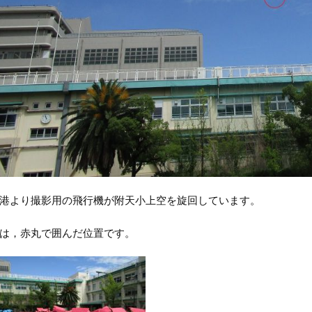
港より撮影用の飛行機が附天小上空を旋回しています。
は，赤丸で囲んだ位置です。