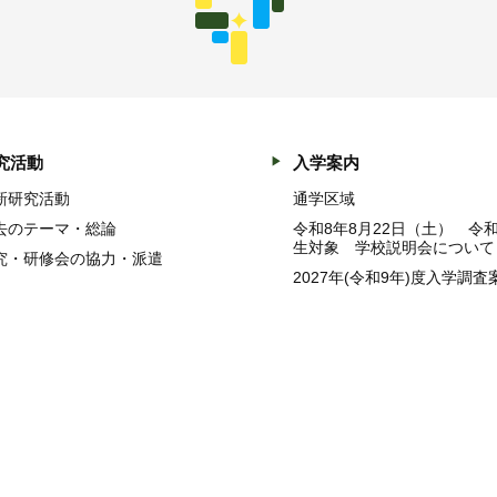
究活動
入学案内
新研究活動
通学区域
去のテーマ・総論
令和8年8月22日（土） 令
生対象 学校説明会について
究・研修会の協力・派遣
2027年(令和9年)度入学調査