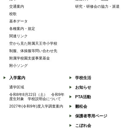
交通案内
研究・研修会の協力・派遣
校歌
基本データ
各種案内・規定
関連リンク
空から見た附属天王寺小学校
制服、体操服等問い合わせ先
附属学校園支援事業基金
附小ソング
入学案内
学校生活
通学区域
お知らせ
令和8年8月22日（土） 令和9年
PTA活動
度生対象 学校説明会について
2027年(令和9年)度入学調査案内
雛松会
保護者専用ページ
こぼれ会