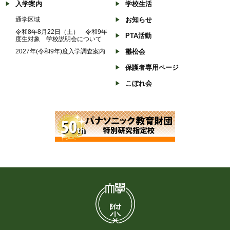
入学案内
学校生活
通学区域
お知らせ
令和8年8月22日（土） 令和9年
PTA活動
度生対象 学校説明会について
2027年(令和9年)度入学調査案内
雛松会
保護者専用ページ
こぼれ会