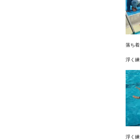
落ち着
浮く練
浮く練