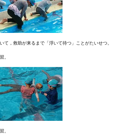
いて，救助が来るまで「浮いて待つ」ことがたいせつ。
習。
習。