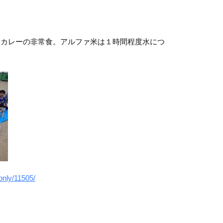
とカレーの非常食。アルファ米は１時間程度水につ
only/11505/