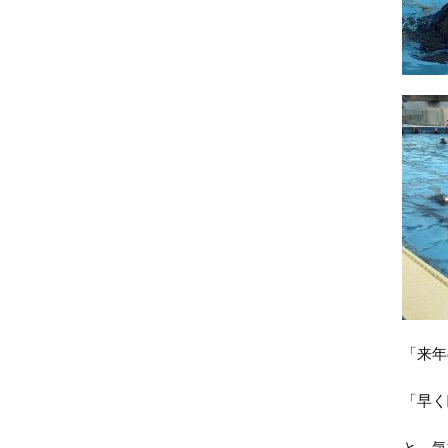
「来年
「早く
と，気