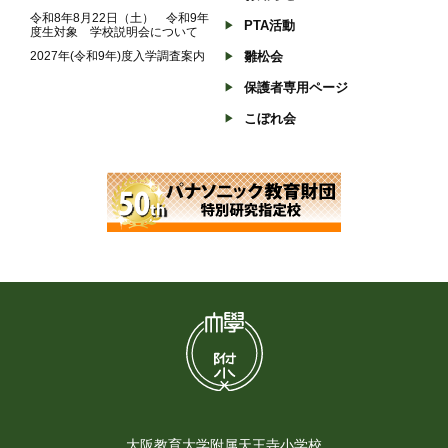
令和8年8月22日（土） 令和9年
PTA活動
度生対象 学校説明会について
2027年(令和9年)度入学調査案内
雛松会
保護者専用ページ
こぼれ会
大阪教育大学附属天王寺小学校