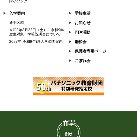
附小ソング
入学案内
学校生活
通学区域
お知らせ
令和8年8月22日（土） 令和9年
PTA活動
度生対象 学校説明会について
2027年(令和9年)度入学調査案内
雛松会
保護者専用ページ
こぼれ会