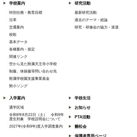
学校案内
研究活動
特別任務・教育目標
最新研究活動
沿革
過去のテーマ・総論
交通案内
研究・研修会の協力・派遣
校歌
基本データ
各種案内・規定
関連リンク
空から見た附属天王寺小学校
制服、体操服等問い合わせ先
附属学校園支援事業基金
附小ソング
入学案内
学校生活
通学区域
お知らせ
令和8年8月22日（土） 令和9年
PTA活動
度生対象 学校説明会について
2027年(令和9年)度入学調査案内
雛松会
保護者専用ページ