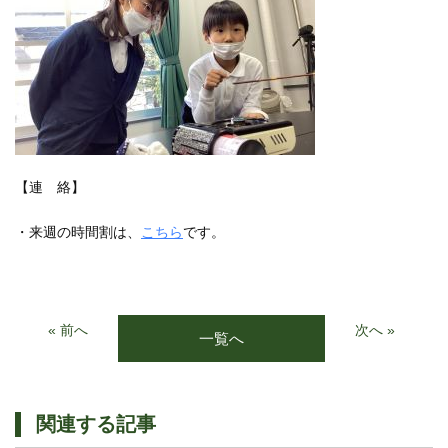
【連 絡】
・来週の時間割は、
こちら
です。
« 前へ
次へ »
一覧へ
関連する記事