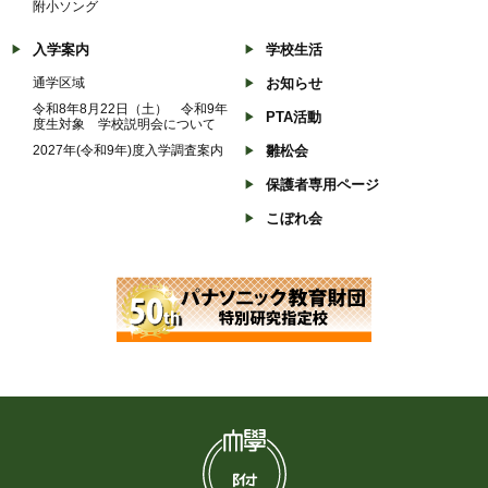
附小ソング
入学案内
学校生活
通学区域
お知らせ
令和8年8月22日（土） 令和9年
PTA活動
度生対象 学校説明会について
2027年(令和9年)度入学調査案内
雛松会
保護者専用ページ
こぼれ会