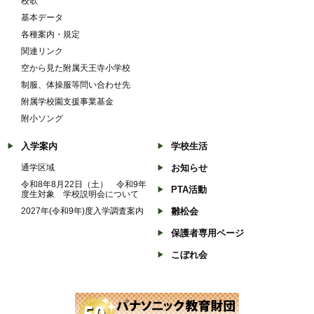
校歌
基本データ
各種案内・規定
関連リンク
空から見た附属天王寺小学校
制服、体操服等問い合わせ先
附属学校園支援事業基金
附小ソング
入学案内
学校生活
通学区域
お知らせ
令和8年8月22日（土） 令和9年
PTA活動
度生対象 学校説明会について
2027年(令和9年)度入学調査案内
雛松会
保護者専用ページ
こぼれ会