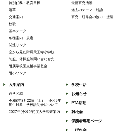
特別任務・教育目標
最新研究活動
沿革
過去のテーマ・総論
交通案内
研究・研修会の協力・派遣
校歌
基本データ
各種案内・規定
関連リンク
空から見た附属天王寺小学校
制服、体操服等問い合わせ先
附属学校園支援事業基金
附小ソング
入学案内
学校生活
通学区域
お知らせ
令和8年8月22日（土） 令和9年
PTA活動
度生対象 学校説明会について
2027年(令和9年)度入学調査案内
雛松会
保護者専用ページ
こぼれ会