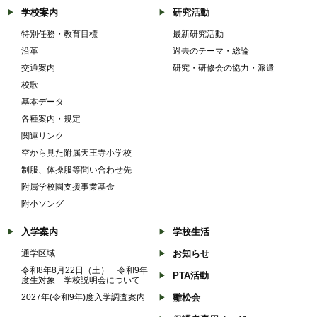
学校案内
研究活動
特別任務・教育目標
最新研究活動
沿革
過去のテーマ・総論
交通案内
研究・研修会の協力・派遣
校歌
基本データ
各種案内・規定
関連リンク
空から見た附属天王寺小学校
制服、体操服等問い合わせ先
附属学校園支援事業基金
附小ソング
入学案内
学校生活
通学区域
お知らせ
令和8年8月22日（土） 令和9年
PTA活動
度生対象 学校説明会について
2027年(令和9年)度入学調査案内
雛松会