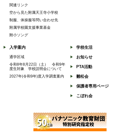
関連リンク
空から見た附属天王寺小学校
制服、体操服等問い合わせ先
附属学校園支援事業基金
附小ソング
入学案内
学校生活
通学区域
お知らせ
令和8年8月22日（土） 令和9年
PTA活動
度生対象 学校説明会について
2027年(令和9年)度入学調査案内
雛松会
保護者専用ページ
こぼれ会