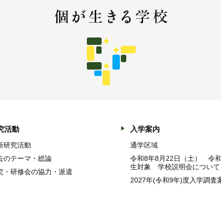
究活動
入学案内
新研究活動
通学区域
去のテーマ・総論
令和8年8月22日（土） 令
生対象 学校説明会について
究・研修会の協力・派遣
2027年(令和9年)度入学調査