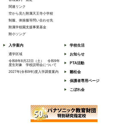
関連リンク
空から見た附属天王寺小学校
制服、体操服等問い合わせ先
附属学校園支援事業基金
附小ソング
入学案内
学校生活
通学区域
お知らせ
令和8年8月22日（土） 令和9年
PTA活動
度生対象 学校説明会について
2027年(令和9年)度入学調査案内
雛松会
保護者専用ページ
こぼれ会