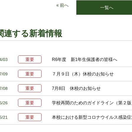
« 前へ
一覧へ
関連する新着情報
重要
R6年度 新1年生保護者の皆様へ
4/03
重要
７月９日（木）休校のお知らせ
7/09
重要
7月8日 休校のお知らせ
7/08
重要
学校再開のためのガイドライン（第２版
5/26
重要
本校における新型コロナウイルス感染症対
5/21