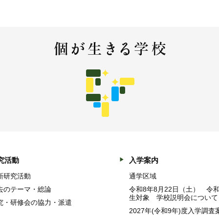
究活動
入学案内
新研究活動
通学区域
去のテーマ・総論
令和8年8月22日（土） 令
生対象 学校説明会について
究・研修会の協力・派遣
2027年(令和9年)度入学調査