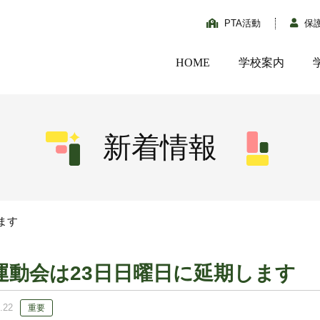
PTA活動
保
HOME
学校案内
新着情報
ます
運動会は23日日曜日に延期します
.22
重要