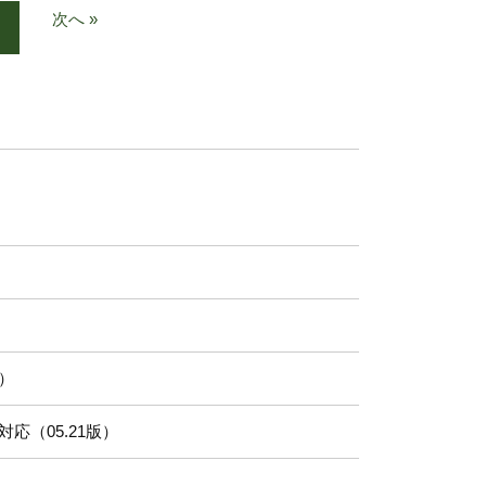
次へ »
）
応（05.21版）