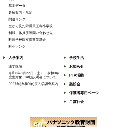
基本データ
各種案内・規定
関連リンク
空から見た附属天王寺小学校
制服、体操服等問い合わせ先
附属学校園支援事業基金
附小ソング
入学案内
学校生活
通学区域
お知らせ
令和8年8月22日（土） 令和9年
PTA活動
度生対象 学校説明会について
2027年(令和9年)度入学調査案内
雛松会
保護者専用ページ
こぼれ会