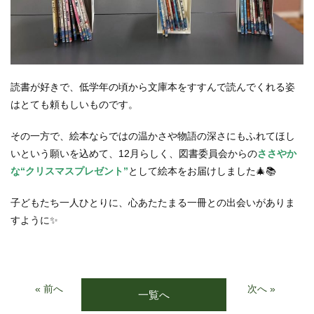
読書が好きで、低学年の頃から文庫本をすすんで読んでくれる姿
はとても頼もしいものです。
その一方で、絵本ならではの温かさや物語の深さにもふれてほし
いという願いを込めて、12月らしく、図書委員会からの
ささやか
な“クリスマスプレゼント”
として絵本をお届けしました🎄📚
子どもたち一人ひとりに、心あたたまる一冊との出会いがありま
すように✨
« 前へ
次へ »
一覧へ